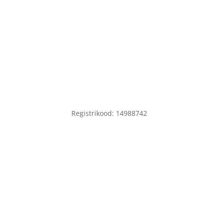
+37255571858
info@floret.ee
Registrikood:
14988742
+37253329061