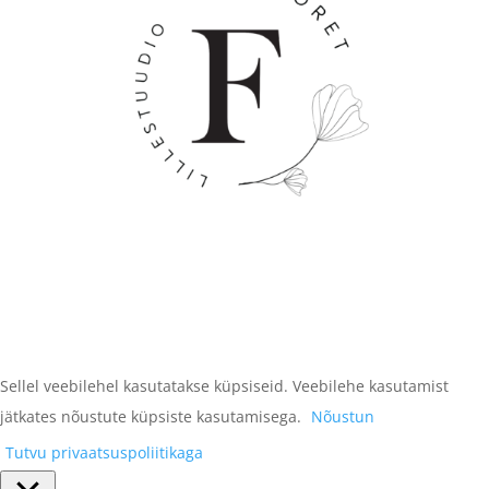
Sellel veebilehel kasutatakse küpsiseid. Veebilehe kasutamist
jätkates nõustute küpsiste kasutamisega.
Nõustun
Tutvu privaatsuspoliitikaga